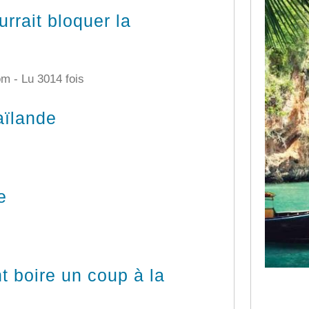
rrait bloquer la
com -
Lu 3014 fois
aïlande
e
t boire un coup à la