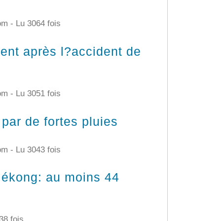
com -
Lu 3064 fois
ent après l?accident de
com -
Lu 3051 fois
ar de fortes pluies
com -
Lu 3043 fois
Mékong: au moins 44
38 fois