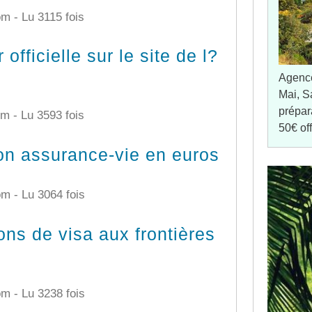
com -
Lu 3115 fois
 officielle sur le site de l?
Agenc
Mai, S
prépar
com -
Lu 3593 fois
50€ of
mon assurance-vie en euros
com -
Lu 3064 fois
ons de visa aux frontières
com -
Lu 3238 fois