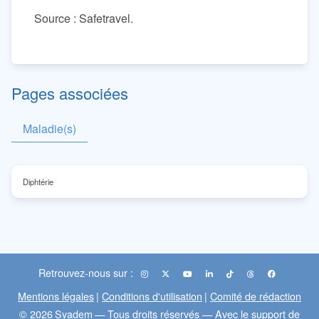
Source : Safetravel.
Pages associées
Maladie(s)
Diphtérie
Retrouvez-nous sur :
Mentions légales
|
Conditions d'utilisation
|
Comité de rédaction
© 2026
Syadem
— Tous droits réservés — Avec le support de