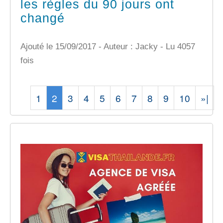
les règles du 90 jours ont
changé
Ajouté le 15/09/2017 - Auteur : Jacky -
Lu 4057
fois
1
2
3
4
5
6
7
8
9
10
»|