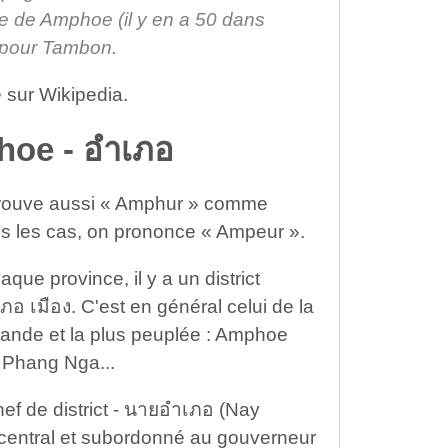
ace de Amphoe (il y en a 50 dans
- pour Tambon.
e
sur Wikipedia.
hoe - อำเภอ
On trouve aussi « Amphur » comme
s les cas, on prononce « Ampeur ».
que province, il y a un district
 เมือง. C'est en général celui de la
 grande et la plus peuplée : Amphoe
Phang Nga...
hef de district - นายอำเภอ (Nay
entral et subordonné au gouverneur