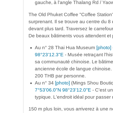
gauche, à l'angle Thalang Rd / Yao
The Old Phuket Coffee "Coffee Station" 
surprenant. Il se trouve au centre du 8
devant plus tard. Traversez le carrefou
De beaux bâtiments vous attendent et p
Au n° 28 Thai Hua Museum
[photo]
98°23'12.3"E
- Musée retraçant l'his
sa communauté chinoise. Le bâtimen
ancienne école de langue chinoise. 
200 THB par personne.
Au n° 34
[photo]
(Mings Shou Boutique
7°53'06.0"N 98°23'12.0"E
- C'est un 
typique. L'endroit idéal pour passer 
150 m plus loin, vous arriverez à une nou