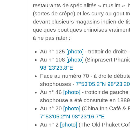
restaurants de spécialités « muslim ». 
(sortes de crêpe) et les curry au gout 
devant plusieurs magasins indien de ti
quelques boutiques chinoises vraiment
à ne pas rater :
Au n° 125
[photo]
- trottoir de droite 
Au n° 108
[photo]
(Sinprasert Phanic
98°23'23.8"E
Face au numéro 70 - à droite débu
shophouses -
7°53'05.2"N 98°23'20
Au n° 46
[photo]
- trottoir de gauche
shophouse a été construite en 1889
Au n° 20
[photo]
(China Inn Café & Re
7°53'05.2"N 98°23'16.7"E
Au n° 2
[photo]
(The Old Phuket Coffe