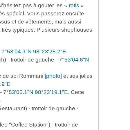
N'hésitez pas à gouter les «
rotis
»
très spécial. Vous passerez ensuite
ssus et de vêtements, mais aussi
 très typiques. Plusieurs shophouses
-
7°53'04.9"N 98°23'25.2"E
h) - trottoir de gauche -
7°53'04.6"N
te de soi Rommani
[photo]
et ses jolies
.9"E
 -
7°53'05.1"N 98°23'19.1"E
. Cette
.
staurant) - trottoir de gauche -
e "Coffee Station") - trottoir de