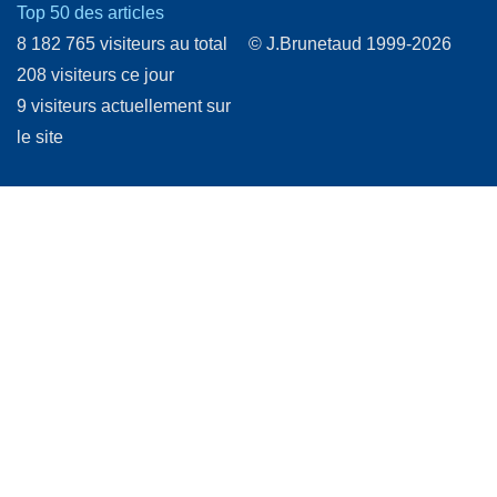
Top 50 des articles
8 182 765 visiteurs au total
© J.Brunetaud 1999-2026
208 visiteurs ce jour
9 visiteurs actuellement sur
le site