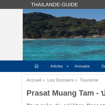
THAILANDE-GUIDE
Articles
Annuaire
S
Accueil
»
Les Dossiers
»
Tourisme
Prasat Muang Tam - ป