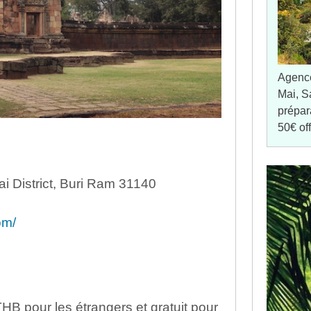
Agenc
Mai, S
prépar
50€ of
 District, Buri Ram 31140
om/
HB pour les étrangers et gratuit pour