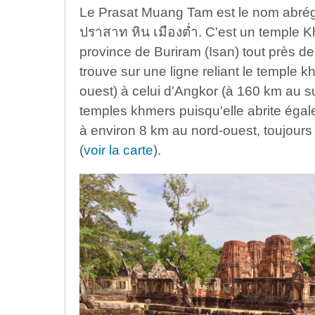
Le Prasat Muang Tam est le nom abré
ปราสาท หิน เมืองต่ำ. C'est un temple K
province de Buriram (Isan) tout près de
trouve sur une ligne reliant le temple 
ouest) à celui d'Angkor (à 160 km au su
temples khmers puisqu'elle abrite éga
à environ 8 km au nord-ouest, toujours
(
voir la carte
).