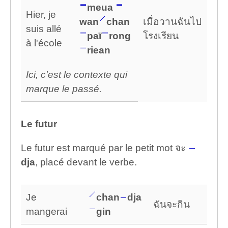
meua
Hier, je
wan
chan
เมื่อวานฉันไป
suis allé
paï
rong
โรงเรียน
à l'école
riean
Ici, c'est le contexte qui
marque le passé.
Le futur
Le futur est marqué par le petit mot จะ
dja
, placé devant le verbe.
Je
chan
dja
ฉันจะกิน
mangerai
gin