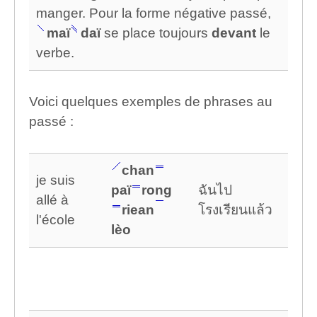
manger. Pour la forme négative passé,
maï
daï
se place toujours
devant
le
verbe.
Voici quelques exemples de phrases au
passé :
chan
je suis
paï
rong
ฉันไป
allé à
riean
โรงเรียนแล้ว
l'école
lèo