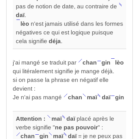
pas de notion de date, au contraire de
daï
.
lèo
n'est jamais utilisé dans les formes
négatives ce qui est logique puisque
cela signifie
déja
.
j'ai mangé se traduit par
chan
gin
lèo
qui litéralement signifie je mange déjà.
si on passe la phrase en négatif elle
devient :
Je n'ai pas mangé
chan
maï
daï
gin
Attention :
maï
daï
placé après le
verbe signifie "
ne pas pouvoir
" :
chan
gin
maï
daï
= je ne peux pas