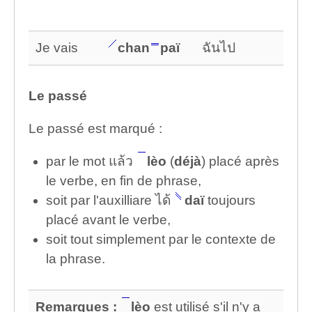
Je vais
chan
paï
ฉันไป
Le passé
Le passé est marqué :
par le mot แล้ว
lèo
(
déjà
) placé après
le verbe, en fin de phrase,
soit par l'auxilliare ได้
daï
toujours
placé avant le verbe,
soit tout simplement par le contexte de
la phrase.
Remarques :
lèo
est utilisé s'il n'y a