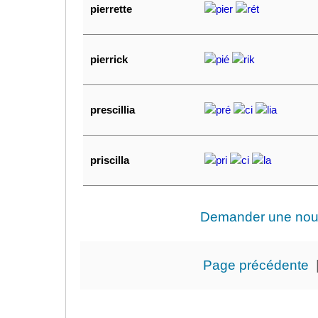
pierrette
pier
rét
pierrick
pié
rik
prescillia
pré
ci
lia
priscilla
pri
ci
la
Demander une nouve
Page précédente