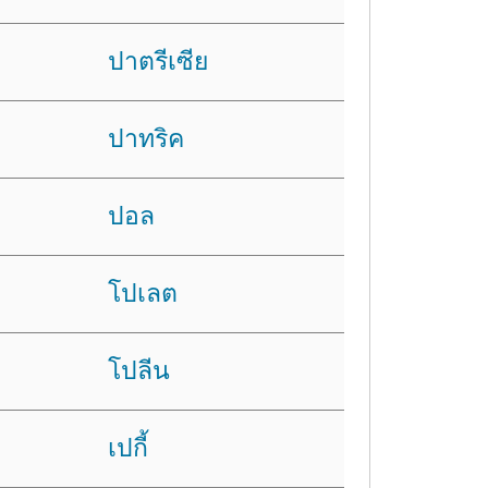
ปาตรีเซีย
ปาทริค
ปอล
โปเลต
โปลีน
เปกี้