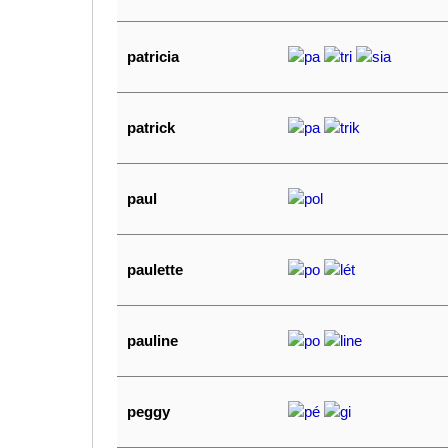
patricia
pa
tri
sia
patrick
pa
trik
paul
pol
paulette
po
lét
pauline
po
line
peggy
pé
gi