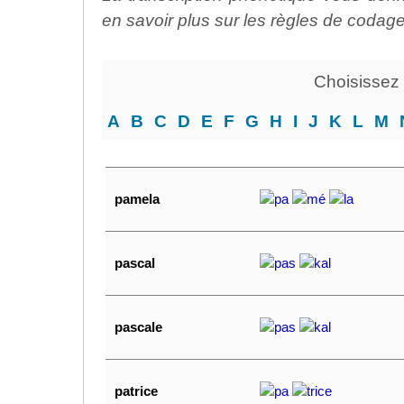
en savoir plus sur les règles de codag
Choisissez u
A
B
C
D
E
F
G
H
I
J
K
L
M
pamela
pa
mé
la
pascal
pas
kal
pascale
pas
kal
patrice
pa
trice