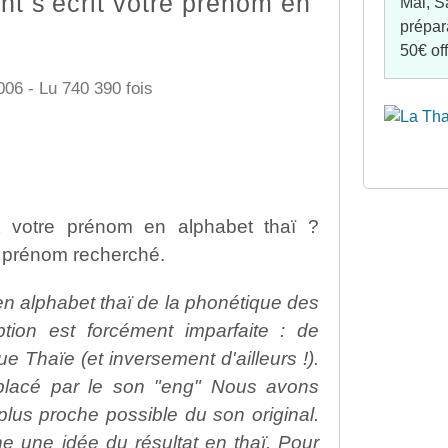
t s'écrit votre prénom en
Mai, S
prépar
50€ of
006 - Lu 740 390 fois
t votre prénom en alphabet thaï ?
u prénom recherché.
n en alphabet thaï de la phonétique des
ption est forcément imparfaite : de
 Thaïe (et inversement d'ailleurs !).
placé par le son "eng" Nous avons
 plus proche possible du son original.
e une idée du résultat en thaï. Pour