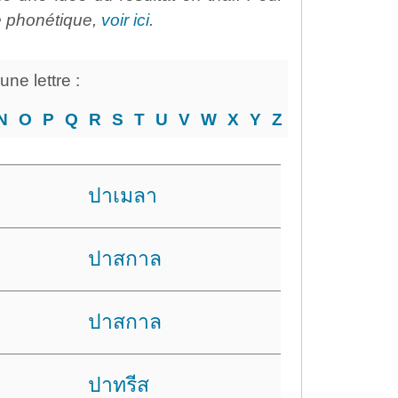
e phonétique,
voir ici
.
ne lettre :
N
O
P
Q
R
S
T
U
V
W
X
Y
Z
ปาเมลา
ปาสกาล
ปาสกาล
ปาทรีส