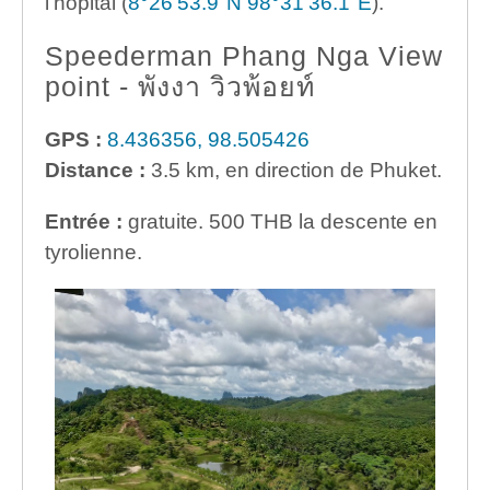
l’hôpital (
8°26'53.9"N 98°31'36.1"E
).
Speederman Phang Nga View
point - พังงา วิวพ้อยท์
GPS :
8.436356, 98.505426
Distance :
3.5 km, en direction de Phuket.
Entrée :
gratuite. 500 THB la descente en
tyrolienne.